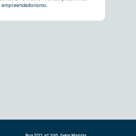
 e empreendedorismo.
Rua 1121, nº 200, Setor Marista