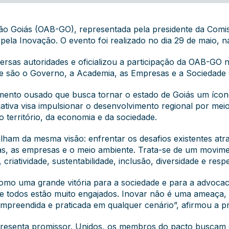
o Goiás (OAB-GO), representada pela presidente da Comis
la Inovação. O evento foi realizado no dia 29 de maio, n
rsas autoridades e oficializou a participação da OAB-GO n
ue são o Governo, a Academia, as Empresas e a Sociedade C
ento ousado que busca tornar o estado de Goiás um ícone
tiva visa impulsionar o desenvolvimento regional por meio
o território, da economia e da sociedade.
lham da mesma visão: enfrentar os desafios existentes at
oas, as empresas e o meio ambiente. Trata-se de um movim
riatividade, sustentabilidade, inclusão, diversidade e respe
omo uma grande vitória para a sociedade e para a advocac
 e todos estão muito engajados. Inovar não é uma ameaça,
mpreendida e praticada em qualquer cenário”, afirmou a p
presenta promissor. Unidos, os membros do pacto buscam c