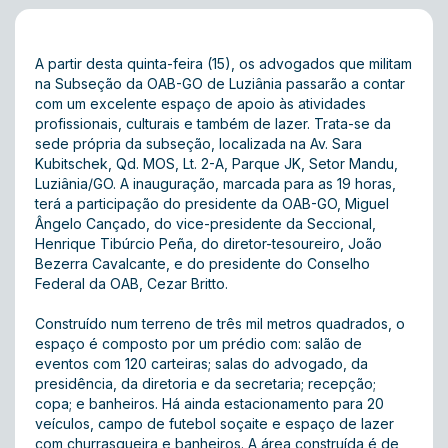
A partir desta quinta-feira (15), os advogados que militam
na Subseção da OAB-GO de Luziânia passarão a contar
com um excelente espaço de apoio às atividades
profissionais, culturais e também de lazer. Trata-se da
sede própria da subseção, localizada na Av. Sara
Kubitschek, Qd. MOS, Lt. 2-A, Parque JK, Setor Mandu,
Luziânia/GO. A inauguração, marcada para as 19 horas,
terá a participação do presidente da OAB-GO, Miguel
Ângelo Cançado, do vice-presidente da Seccional,
Henrique Tibúrcio Peña, do diretor-tesoureiro, João
Bezerra Cavalcante, e do presidente do Conselho
Federal da OAB, Cezar Britto.
Construído num terreno de três mil metros quadrados, o
espaço é composto por um prédio com: salão de
eventos com 120 carteiras; salas do advogado, da
presidência, da diretoria e da secretaria; recepção;
copa; e banheiros. Há ainda estacionamento para 20
veículos, campo de futebol soçaite e espaço de lazer
com churrasqueira e banheiros. A área construída é de