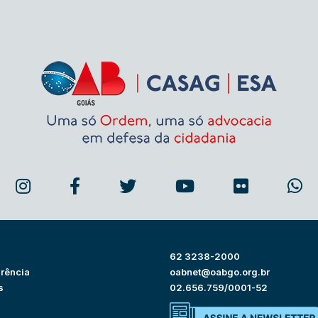
62 3238-2000
rência
oabnet@oabgo.org.br
s
02.656.759/0001-52