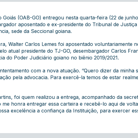
oiás (OAB-GO) entregou nesta quarta-feira (22 de junho) 
gador aposentado e ex-presidente do Tribunal de Justiça
ncia, sede da Seccional goiana.
ra, Walter Carlos Lemes foi aposentado voluntariamente no 
pelo atual presidente do TJ-GO, desembargador Carlos Fran
a do Poder Judiciário goiano no biênio 2019/2021.
ntentamento com a nova atuação. ‘’Quero dizer da minha s
ação pela advocacia. Para exercê-la temos de estar realm
tins, foi quem realizou a entrega, acompanhado da secret
to me honra entregar essa carteira e recebê-lo aqui de volt
ossa excelência a confiança da Instituição, para exercer e