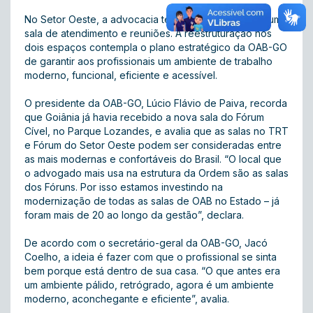
No Setor Oeste, a advocacia terá, a partir de agora, uma
sala de atendimento e reuniões. A reestruturação nos
dois espaços contempla o plano estratégico da OAB-GO
de garantir aos profissionais um ambiente de trabalho
moderno, funcional, eficiente e acessível.
O presidente da OAB-GO, Lúcio Flávio de Paiva, recorda
que Goiânia já havia recebido a nova sala do Fórum
Cível, no Parque Lozandes, e avalia que as salas no TRT
e Fórum do Setor Oeste podem ser consideradas entre
as mais modernas e confortáveis do Brasil. “O local que
o advogado mais usa na estrutura da Ordem são as salas
dos Fóruns. Por isso estamos investindo na
modernização de todas as salas de OAB no Estado – já
foram mais de 20 ao longo da gestão”, declara.
De acordo com o secretário-geral da OAB-GO, Jacó
Coelho, a ideia é fazer com que o profissional se sinta
bem porque está dentro de sua casa. “O que antes era
um ambiente pálido, retrógrado, agora é um ambiente
moderno, aconchegante e eficiente”, avalia.