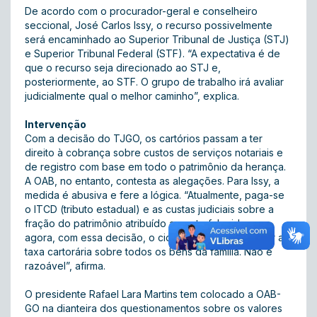
De acordo com o procurador-geral e conselheiro
seccional, José Carlos Issy, o recurso possivelmente
será encaminhado ao Superior Tribunal de Justiça (STJ)
e Superior Tribunal Federal (STF). “A expectativa é de
que o recurso seja direcionado ao STJ e,
posteriormente, ao STF. O grupo de trabalho irá avaliar
judicialmente qual o melhor caminho”, explica.
Intervenção
Com a decisão do TJGO, os cartórios passam a ter
direito à cobrança sobre custos de serviços notariais e
de registro com base em todo o patrimônio da herança.
A OAB, no entanto, contesta as alegações. Para Issy, a
medida é abusiva e fere a lógica. “Atualmente, paga-se
o ITCD (tributo estadual) e as custas judiciais sobre a
fração do patrimônio atribuído ao ente falecido, mas
agora, com essa decisão, o cidadão terá de recolher a
taxa cartorária sobre todos os bens da família. Não é
razoável”, afirma.
O presidente Rafael Lara Martins tem colocado a OAB-
GO na dianteira dos questionamentos sobre os valores