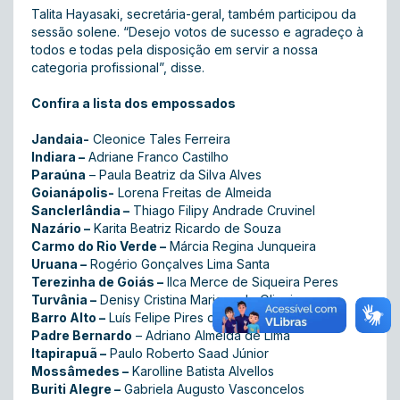
Talita Hayasaki, secretária-geral, também participou da
sessão solene. “Desejo votos de sucesso e agradeço à
todos e todas pela disposição em servir a nossa
categoria profissional”, disse.
Confira a lista dos empossados
Jandaia-
Cleonice Tales Ferreira
Indiara –
Adriane Franco Castilho
Paraúna
– Paula Beatriz da Silva Alves
Goianápolis-
Lorena Freitas de Almeida
Sanclerlândia –
Thiago Filipy Andrade Cruvinel
Nazário –
Karita Beatriz Ricardo de Souza
Carmo do Rio Verde –
Márcia Regina Junqueira
Uruana –
Rogério Gonçalves Lima Santa
Terezinha de Goiás –
Ilca Merce de Siqueira Peres
Turvânia –
Denisy Cristina Mariana de Oliveira
Barro Alto –
Luís Felipe Pires da Silveira
Padre Bernardo
– Adriano Almeida de Lima
Itapirapuã –
Paulo Roberto Saad Júnior
Mossâmedes –
Karolline Batista Alvellos
Buriti Alegre –
Gabriela Augusto Vasconcelos