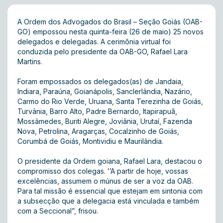
A Ordem dos Advogados do Brasil – Seção Goiás (OAB-
GO) empossou nesta quinta-feira (26 de maio) 25 novos
delegados e delegadas. A cerimônia virtual foi
conduzida pelo presidente da OAB-GO, Rafael Lara
Martins.
Foram empossados os delegados(as) de Jandaia,
Indiara, Paraúna, Goianápolis, Sanclerlândia, Nazário,
Carmo do Rio Verde, Uruana, Santa Terezinha de Goiás,
Turvânia, Barro Alto, Padre Bernardo, Itapirapuã,
Mossâmedes, Buriti Alegre, Joviânia, Urutaí, Fazenda
Nova, Petrolina, Aragarças, Cocalzinho de Goiás,
Corumbá de Goiás, Montividiu e Maurilândia.
O presidente da Ordem goiana, Rafael Lara, destacou o
compromisso dos colegas. ’’A partir de hoje, vossas
excelências, assumem o múnus de ser a voz da OAB.
Para tal missão é essencial que estejam em sintonia com
a subsecção que a delegacia está vinculada e também
com a Seccional”, frisou.