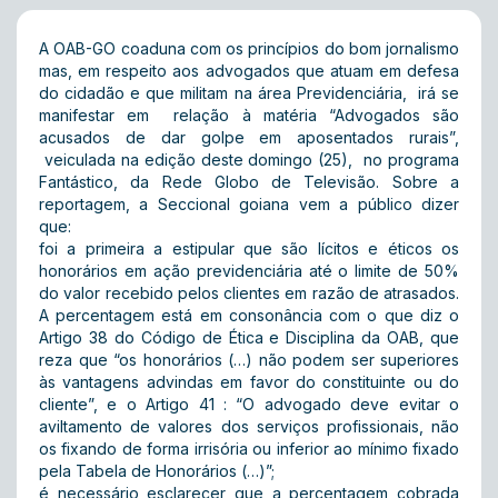
A OAB-GO coaduna com os princípios do bom jornalismo
mas, em respeito aos advogados que atuam em defesa
do cidadão e que militam na área Previdenciária, irá se
manifestar em relação à matéria “Advogados são
acusados de dar golpe em aposentados rurais”,
veiculada na edição deste domingo (25), no programa
Fantástico, da Rede Globo de Televisão. Sobre a
reportagem, a Seccional goiana vem a público dizer
que:
foi a primeira a estipular que são lícitos e éticos os
honorários em ação previdenciária até o limite de 50%
do valor recebido pelos clientes em razão de atrasados.
A percentagem está em consonância com o que diz o
Artigo 38 do Código de Ética e Disciplina da OAB, que
reza que “os honorários (…) não podem ser superiores
às vantagens advindas em favor do constituinte ou do
cliente”, e o Artigo 41 : “O advogado deve evitar o
aviltamento de valores dos serviços profissionais, não
os fixando de forma irrisória ou inferior ao mínimo fixado
pela Tabela de Honorários (…)”;
é necessário esclarecer que a percentagem cobrada