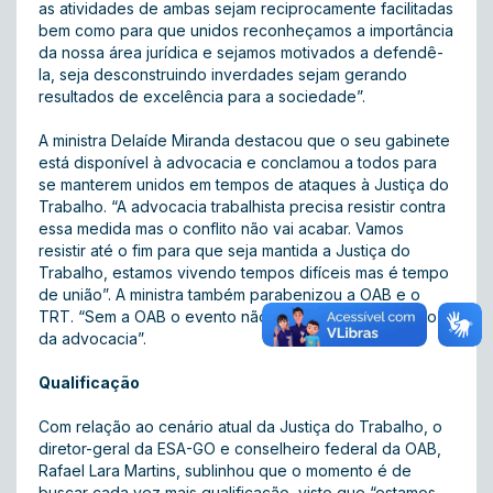
as atividades de ambas sejam reciprocamente facilitadas
bem como para que unidos reconheçamos a importância
da nossa área jurídica e sejamos motivados a defendê-
la, seja desconstruindo inverdades sejam gerando
resultados de excelência para a sociedade”.
A ministra Delaíde Miranda destacou que o seu gabinete
está disponível à advocacia e conclamou a todos para
se manterem unidos em tempos de ataques à Justiça do
Trabalho. “A advocacia trabalhista precisa resistir contra
essa medida mas o conflito não vai acabar. Vamos
resistir até o fim para que seja mantida a Justiça do
Trabalho, estamos vivendo tempos difíceis mas é tempo
de união”. A ministra também parabenizou a OAB e o
TRT. “Sem a OAB o evento não se realizaria no âmbito
da advocacia”.
Qualificação
Com relação ao cenário atual da Justiça do Trabalho, o
diretor-geral da ESA-GO e conselheiro federal da OAB,
Rafael Lara Martins, sublinhou que o momento é de
buscar cada vez mais qualificação, visto que “estamos