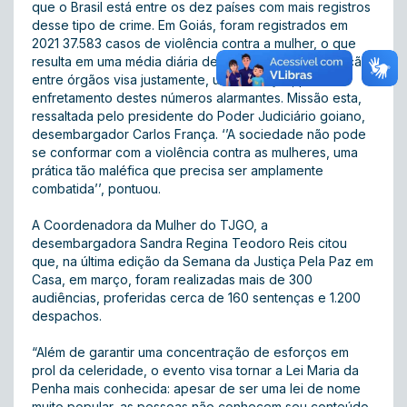
que o Brasil está entre os dez países com mais registros
desse tipo de crime. Em Goiás, foram registrados em
2021 37.583 casos de violência contra a mulher, o que
resulta em uma média diária de 103 casos.A cooperação
entre órgãos visa justamente, unir esforços, para o
enfretamento destes números alarmantes. Missão esta,
ressaltada pelo presidente do Poder Judiciário goiano,
desembargador Carlos França. ‘’A sociedade não pode
se conformar com a violência contra as mulheres, uma
prática tão maléfica que precisa ser amplamente
combatida’’, pontuou.
A Coordenadora da Mulher do TJGO, a
desembargadora Sandra Regina Teodoro Reis citou
que, na última edição da Semana da Justiça Pela Paz em
Casa, em março, foram realizadas mais de 300
audiências, proferidas cerca de 160 sentenças e 1.200
despachos.
“Além de garantir uma concentração de esforços em
prol da celeridade, o evento visa tornar a Lei Maria da
Penha mais conhecida: apesar de ser uma lei de nome
muito popular, as pessoas não conhecem seu conteúdo.