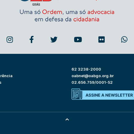
62 3238-2000
rência
oabnet@oabgo.org.br
s
02.656.759/0001-52