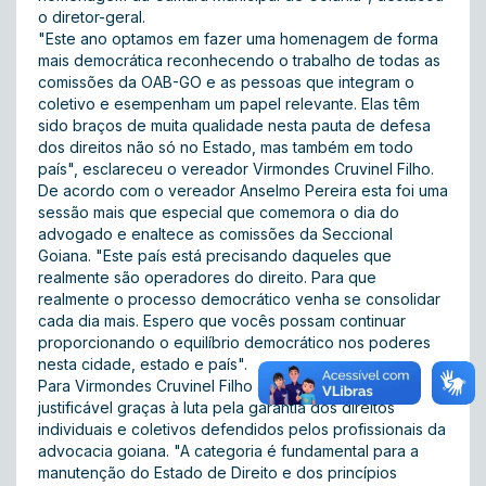
o diretor-geral.
"Este ano optamos em fazer uma homenagem de forma
mais democrática reconhecendo o trabalho de todas as
comissões da OAB-GO e as pessoas que integram o
coletivo e esempenham um papel relevante. Elas têm
sido braços de muita qualidade nesta pauta de defesa
dos direitos não só no Estado, mas também em todo
país", esclareceu o vereador Virmondes Cruvinel Filho.
De acordo com o vereador Anselmo Pereira esta foi uma
sessão mais que especial que comemora o dia do
advogado e enaltece as comissões da Seccional
Goiana. "Este país está precisando daqueles que
realmente são operadores do direito. Para que
realmente o processo democrático venha se consolidar
cada dia mais. Espero que vocês possam continuar
proporcionando o equilíbrio democrático nos poderes
nesta cidade, estado e país".
Para Virmondes Cruvinel Filho a homenagem é
justificável graças à luta pela garantia dos direitos
individuais e coletivos defendidos pelos profissionais da
advocacia goiana. "A categoria é fundamental para a
manutenção do Estado de Direito e dos princípios