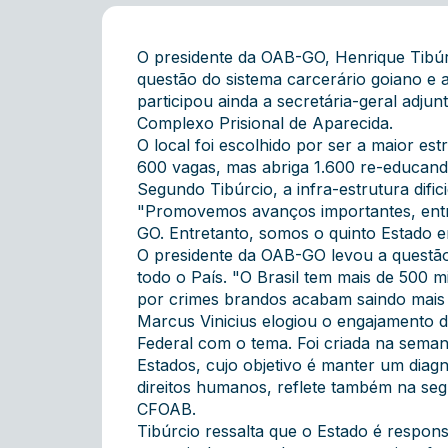
O presidente da OAB-GO, Henrique Tibúrc
questão do sistema carcerário goiano e a
participou ainda a secretária-geral adj
Complexo Prisional de Aparecida.
O local foi escolhido por ser a maior es
600 vagas, mas abriga 1.600 re-educand
Segundo Tibúrcio, a infra-estrutura difi
"Promovemos avanços importantes, entre 
GO. Entretanto, somos o quinto Estado 
O presidente da OAB-GO levou a questão
todo o País. "O Brasil tem mais de 500 m
por crimes brandos acabam saindo mais 
Marcus Vinicius elogiou o engajamento 
Federal com o tema. Foi criada na sem
Estados, cujo objetivo é manter um diag
direitos humanos, reflete também na segu
CFOAB.
Tibúrcio ressalta que o Estado é respon