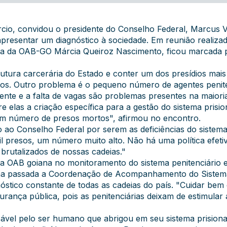
io, convidou o presidente do Conselho Federal, Marcus Vin
presentar um diagnóstico à sociedade. Em reunião realizada
unta da OAB-GO Márcia Queiroz Nascimento, ficou marcada p
trutura carcerária do Estado e conter um dos presídios ma
os. Outro problema é o pequeno número de agentes peniten
ciente e a falta de vagas são problemas presentes na maiori
elas a criação específica para a gestão do sistema prisio
em número de presos mortos", afirmou no encontro.
 ao Conselho Federal por serem as deficiências do siste
il presos, um número muito alto. Não há uma política efeti
brutalizados de nossas cadeias."
da OAB goiana no monitoramento do sistema penitenciári
ana passada a Coordenação de Acompanhamento do Sistem
nóstico constante de todas as cadeias do país. "Cuidar be
rança pública, pois as penitenciárias deixam de estimular 
sável pelo ser humano que abrigou em seu sistema prisiona