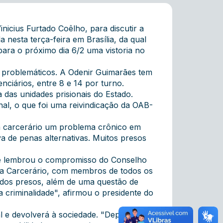
icius Furtado Coêlho, para discutir a
 nesta terça-feira em Brasília, da qual
ara o próximo dia 6/2 uma vistoria no
is problemáticos. A Odenir Guimarães tem
ciários, entre 8 e 14 por turno.
a das unidades prisionais do Estado.
nal, o que foi uma reivindicação da OAB-
ma carcerário um problema crônico em
va de penas alternativas. Muitos presos
o e lembrou o compromisso do Conselho
a Carcerário, com membros de todos os
m dos presos, além de uma questão de
a criminalidade", afirmou o presidente do
l e devolverá à sociedade. "Depois de