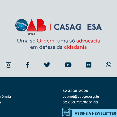
62 3238-2000
rência
oabnet@oabgo.org.br
s
02.656.759/0001-52