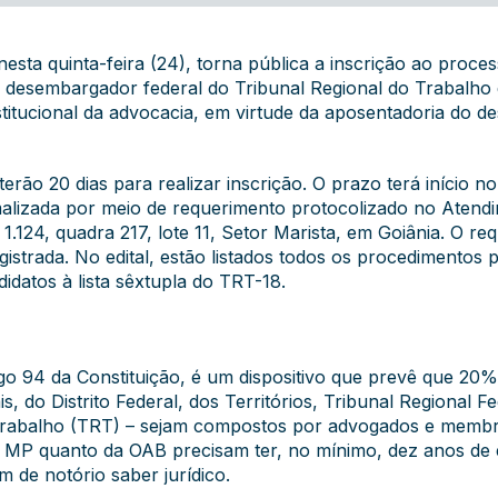
esta quinta-feira (24), torna pública a inscrição ao proces
 desembargador federal do Tribunal Regional do Trabalho 
titucional da advocacia, em virtude da aposentadoria do 
erão 20 dias para realizar inscrição. O prazo terá início n
alizada por meio de requerimento protocolizado no Atendi
 1.124, quadra 217, lote 11, Setor Marista, em Goiânia. O 
gistrada. No
edital
, estão listados todos os procedimentos p
idatos à lista sêxtupla do TRT-18.
tigo 94 da Constituição, é um dispositivo que prevê que 2
is, do Distrito Federal, dos Territórios, Tribunal Regional 
Trabalho (TRT) – sejam compostos por advogados e membro
o MP quanto da OAB precisam ter, no mínimo, dez anos de e
m de notório saber jurídico.