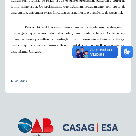
ficaram sem previsão de férias, já que os prazos processuais passaram a correr de
forma ininterrupta. Os profissionais que trabalham isoladamente, sem apoio de
uma equipe, enfrentam sérias dificuldades, argumenta o presidente da seccional.
Para a OAB-GO, o atual sistema tem se mostrado ruim e desgastado
o advogado que, como todo trabalhador, tem direito a férias. As férias em
diferentes meses prejudicam a tramitação dos processos nos tribunais de Justiça,
uma vez que as câmaras e turmas ficaram desfalcadas para realizar julgamentos,
disse Miguel Cançado.
17/10  16h40