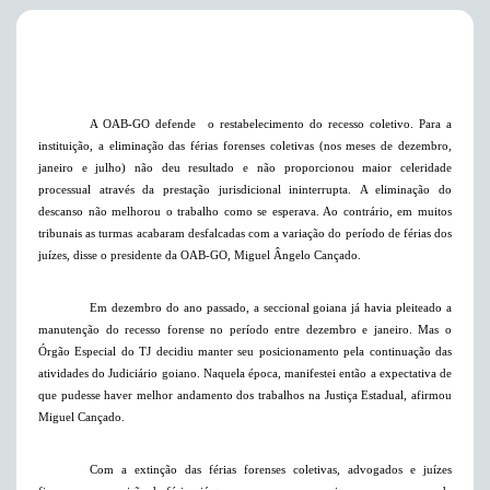
A OAB-GO defende o restabelecimento do recesso coletivo. Para a
instituição, a eliminação das férias forenses coletivas (nos meses de dezembro,
janeiro e julho) não deu resultado e não proporcionou maior celeridade
processual através da prestação jurisdicional ininterrupta. A eliminação do
descanso não melhorou o trabalho como se esperava. Ao contrário, em muitos
tribunais as turmas acabaram desfalcadas com a variação do período de férias dos
juízes, disse o presidente da OAB-GO, Miguel Ângelo Cançado.
Em dezembro do ano passado, a seccional goiana já havia pleiteado a
manutenção do recesso forense no período entre dezembro e janeiro. Mas o
Órgão Especial do TJ decidiu manter seu posicionamento pela continuação das
atividades do Judiciário goiano. Naquela época, manifestei então a expectativa de
que pudesse haver melhor andamento dos trabalhos na Justiça Estadual, afirmou
Miguel Cançado.
Com a extinção das férias forenses coletivas, advogados e juízes