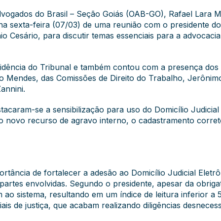
dvogados do Brasil – Seção Goiás (OAB-GO), Rafael Lara M
 na sexta-feira (07/03) de uma reunião com o presidente d
esário, para discutir temas essenciais para a advocacia t
idência do Tribunal e também contou com a presença dos 
o Mendes, das Comissões de Direito do Trabalho, Jerônimo 
annini.
tacaram-se a sensibilização para uso do Domicílio Judicial 
, o novo recurso de agravo interno, o cadastramento corre
tância de fortalecer a adesão ao Domicílio Judicial Eletr
s partes envolvidas. Segundo o presidente, apesar da obrig
ao sistema, resultando em um índice de leitura inferior a
is de justiça, que acabam realizando diligências desnecess