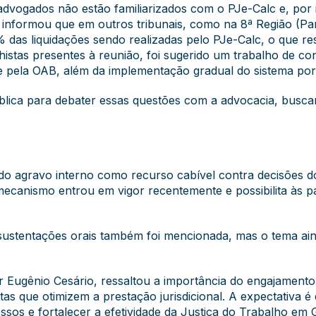
dvogados não estão familiarizados com o PJe-Calc e, por 
e informou que em outros tribunais, como na 8ª Região (P
das liquidações sendo realizadas pelo PJe-Calc, o que re
istas presentes à reunião, foi sugerido um trabalho de con
e pela OAB, além da implementação gradual do sistema por 
blica para debater essas questões com a advocacia, busc
 do agravo interno como recurso cabível contra decisões d
 mecanismo entrou em vigor recentemente e possibilita às 
e sustentações orais também foi mencionada, mas o tema ai
Eugênio Cesário, ressaltou a importância do engajament
s que otimizem a prestação jurisdicional. A expectativa 
sos e fortalecer a efetividade da Justiça do Trabalho em 