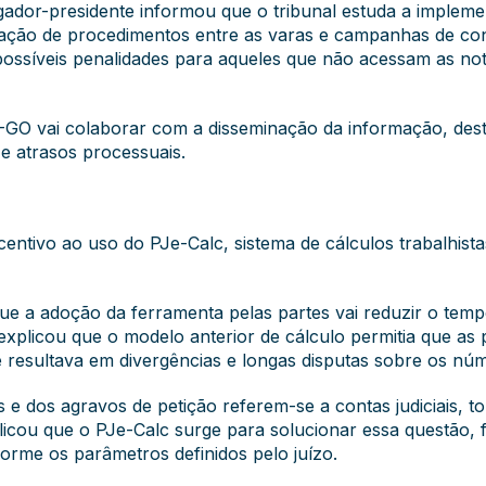
ador-presidente informou que o tribunal estuda a implem
ização de procedimentos entre as varas e campanhas de co
possíveis penalidades para aqueles que não acessam as noti
-GO vai colaborar com a disseminação da informação, des
 e atrasos processuais.
centivo ao uso do PJe-Calc, sistema de cálculos trabalhist
ue a adoção da ferramenta pelas partes vai reduzir o temp
explicou que o modelo anterior de cálculo permitia que a
 resultava em divergências e longas disputas sobre os nú
e dos agravos de petição referem-se a contas judiciais, 
plicou que o PJe-Calc surge para solucionar essa questão,
orme os parâmetros definidos pelo juízo.