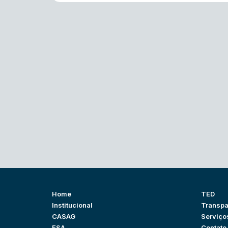
Home
TED
Institucional
Transpa
CASAG
Serviço
ESA
Contato