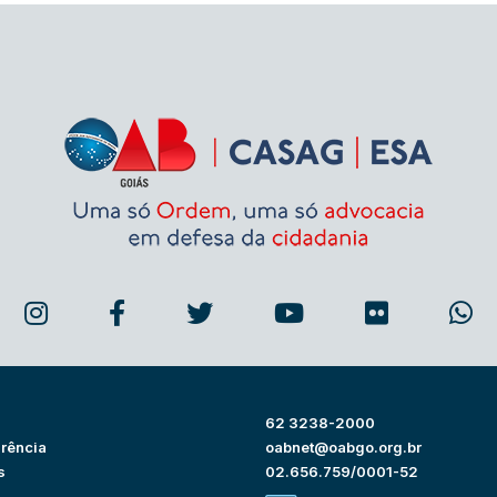
62 3238-2000
rência
oabnet@oabgo.org.br
s
02.656.759/0001-52