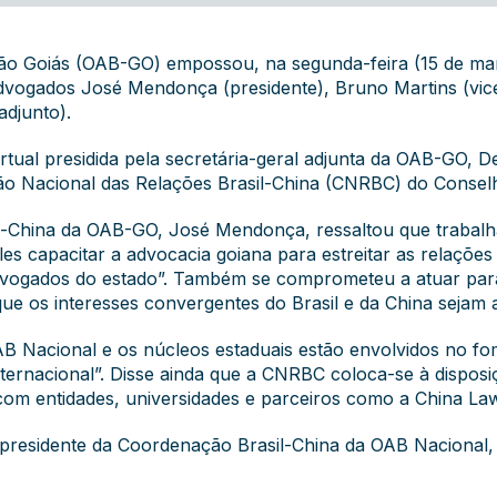
o Goiás (OAB-GO) empossou, na segunda-feira (15 de març
vogados José Mendonça (presidente), Bruno Martins (vice
adjunto).
tual presidida pela secretária-geral adjunta da OAB-GO, De
ção Nacional das Relações Brasil-China (CNRBC) do Conse
l-China da OAB-GO, José Mendonça, ressaltou que trabalhar
les capacitar a advocacia goiana para estreitar as relações
vogados do estado”. Também se comprometeu a atuar para 
 que os interesses convergentes do Brasil e da China sejam 
Nacional e os núcleos estaduais estão envolvidos no fome
nternacional”. Disse ainda que a CNRBC coloca-se à dispo
 com entidades, universidades e parceiros como a China Law
e-presidente da Coordenação Brasil-China da OAB Nacional