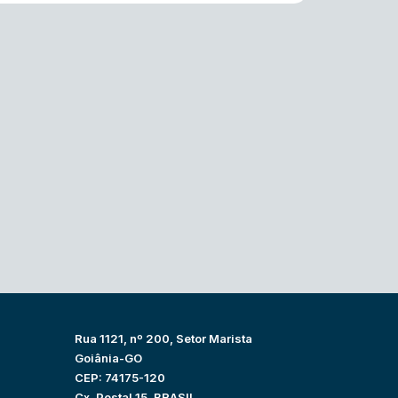
Rua 1121, nº 200, Setor Marista
Goiânia-GO
CEP: 74175-120
Cx. Postal 15, BRASIL