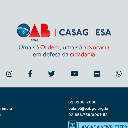
62 3238-2000
rência
oabnet@oabgo.org.br
s
02.656.759/0001-52