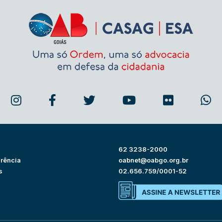
62 3238-2000
rência
oabnet@oabgo.org.br
s
02.656.759/0001-52