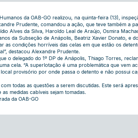
umanos da OAB-GO realizou, na quinta-feira (13), inspeção 
lexandre Prudente, comandou a ação, que teve também a p
dio Alves da Silva, Haroldo Leal de Araújo, Osmira Mach
nos da Subseção de Anápolis, Beatriz Xavier Donato, e do
r as condições horríveis das celas em que estão os detent
cal”, destacou Alexandre Prudente.
que o delegado do 1º DP de Anápolis, Thiago Torres, recla
do uma cela. “A superlotação é uma problemática que vem a
 local provisório por onde passa o detento e não possui c
io com todas as questões a serem discutidas. Este será ap
 as medidas cabíveis sejam tomadas.
grada da OAB-GO