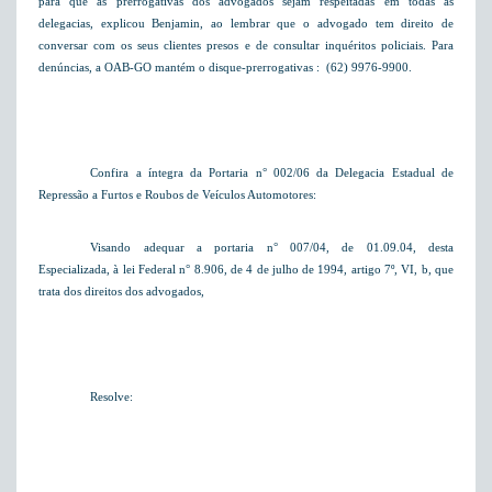
para que as prerrogativas dos advogados sejam respeitadas em todas as
delegacias, explicou Benjamin, ao lembrar que o advogado tem direito de
conversar com os seus clientes presos e de consultar inquéritos policiais. Para
denúncias, a OAB-GO mantém o disque-prerrogativas :
(62) 9976-9900.
Confira a íntegra da Portaria n° 002/06 da Delegacia Estadual de
Repressão a Furtos e Roubos de Veículos Automotores:
Visando adequar a portaria n° 007/04, de 01.09.04, desta
Especializada, à lei Federal n° 8.906, de 4 de julho de 1994, artigo 7º, VI, b, que
trata dos direitos dos advogados,
Resolve: