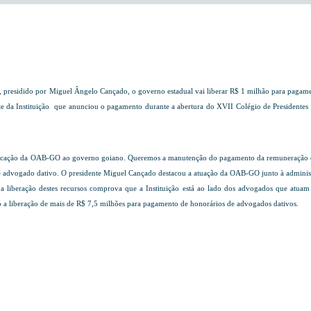
 presidido por Miguel Ângelo Cançado, o governo estadual vai liberar R$ 1 milhão para pagame
e da Instituição que anunciou o pagamento durante a abertura do XVII Colégio de Presidentes 
icação da OAB-GO ao governo goiano. Queremos a manutenção do pagamento da remuneração des
advogado dativo. O presidente Miguel Cançado destacou a atuação da OAB-GO junto à administraç
a liberação destes recursos comprova que a Instituição está ao lado dos advogados que atua
 a liberação de mais de R$ 7,5 milhões para pagamento de honorários de advogados dativos.