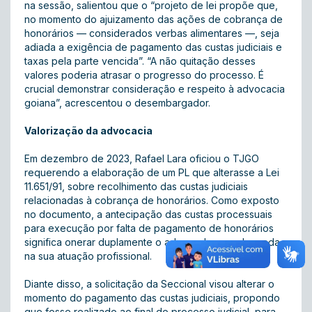
na sessão, salientou que o “projeto de lei propõe que,
no momento do ajuizamento das ações de cobrança de
honorários — considerados verbas alimentares —, seja
adiada a exigência de pagamento das custas judiciais e
taxas pela parte vencida”. “A não quitação desses
valores poderia atrasar o progresso do processo. É
crucial demonstrar consideração e respeito à advocacia
goiana”, acrescentou o desembargador.
Valorização da advocacia
Em dezembro de 2023, Rafael Lara oficiou o TJGO
requerendo a elaboração de um PL que alterasse a Lei
11.651/91, sobre recolhimento das custas judiciais
relacionadas à cobrança de honorários. Como exposto
no documento, a antecipação das custas processuais
para execução por falta de pagamento de honorários
significa onerar duplamente o advogado e a advogada
na sua atuação profissional.
Diante disso, a solicitação da Seccional visou alterar o
momento do pagamento das custas judiciais, propondo
que fosse realizado ao final do processo judicial, para