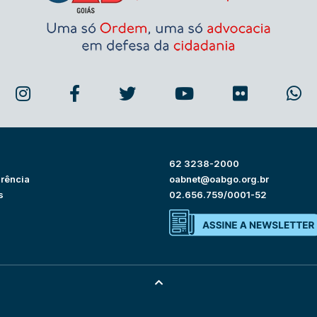
62 3238-2000
rência
oabnet@oabgo.org.br
s
02.656.759/0001-52