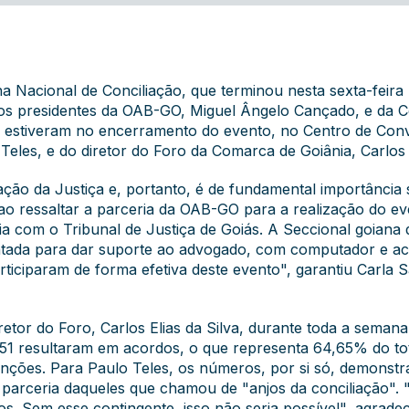
Nacional de Conciliação, que terminou nesta sexta-feira (
os presidentes da OAB-GO, Miguel Ângelo Cançado, e da C
e estiveram no encerramento do evento, no Centro de Con
Teles, e do diretor do Foro da Comarca de Goiânia, Carlos E
ação da Justiça e, portanto, é de fundamental importância
ao ressaltar a parceria da OAB-GO para a realização do e
a com o Tribunal de Justiça de Goiás. A Seccional goiana
tada para dar suporte ao advogado, com computador e ace
ciparam de forma efetiva deste evento", garantiu Carla 
etor do Foro, Carlos Elias da Silva, durante toda a sema
.751 resultaram em acordos, o que representa 64,65% do to
nções. Para Paulo Teles, os números, por si só, demonst
a parceria daqueles que chamou de "anjos da conciliação".
rios. Sem esse contingente, isso não seria possível", agrade