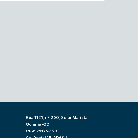
Rua 1121, nº 200, Setor Marista
Goiânia-GO
CEP: 74175-120
Cx. Postal 15, BRASIL