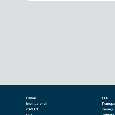
Home
TED
Institucional
Transpa
CASAG
Serviço
ESA
Contato