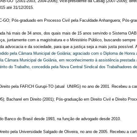
B-GO (2001-2003, 2004-2006); vice-presidente da Casag (2007-2009); diretor
015 até 31/12/2015.
-GO; Pós-graduado em Processo Civil pela Faculdade Anhanguera; Pós-gradu
ada há mais de 34 anos, dos quais mais de 15 anos servindo o Sistema OAB
iça, juntamente com a magistratura e o Ministério Público, buscando sempre 
 da advocacia e da sociedade, para que a justiça seja a mais justa possível.
e
dido pela Câmara Municipal de Goiânia
; agraciado com o
Diploma de Honra 
la Câmara Municipal de Goiânia, em reconhecimento à assistência prestada
ito do Trabalho, concedida pela Nova Central Sindical dos Trabalhadores de G
Direito pela FAFICH Gurupi-TO (atual UNIRG) no ano de 2001. Recebeu a c
); Bacharel em Direito (2001); Pós-graduação em Direito Civil e Direito Proc
o Banco do Brasil desde 1993, na função de advogado desde 2010.
ireito pela Universidade Salgado de Oliveira, no ano de 2005. Recebeu a ca