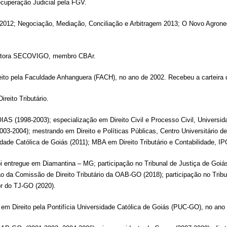
ecuperação Judicial pela FGV.
ão 2012; Negociação, Mediação, Conciliação e Arbitragem 2013; O Novo Agron
iretora SECOVIGO, membro CBAr.
eito pela Faculdade Anhanguera (FACH), no ano de 2002. Recebeu a carteir
eito Tributário.
AS (1998-2003); especialização em Direito Civil e Processo Civil, Universi
 (2003-2004); mestrando em Direito e Políticas Públicas, Centro Universitário
idade Católica de Goiás (2011); MBA em Direito Tributário e Contabilidade, I
entregue em Diamantina – MG; participação no Tribunal de Justiça de Goiás
ão da Comissão de Direito Tributário da OAB-GO (2018); participação no Tribu
r do TJ-GO (2020).
 em Direito pela Pontifícia Universidade Católica de Goiás (PUC-GO), no an