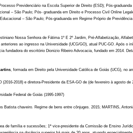
rocesso Previdenciário na Escola Superior de Direito (ESD); Pós-graduanda e
cional – São Paulo; Pós- graduanda em Direito e Processo Civil Online Leg
Educacional – São Paulo; Pós-graduanda em Regime Próprio de Previdência So
tiniano Nossa Senhora de Fátima 1º E 2º Jardim, Pré-Alfabetização, Alfabetiza
s anteriores ao ingresso na Universidade (UCG/GO), atual PUC-GO. Após o in
sócia fundadora do escritório Dionizio Ribeiro Advocacia, fundado em 2014.
artins
, formada em Direito pela Universidade Católica de Goiás (UCG), no 
 (2016-2018) e diretora-Presidente da ESA-GO de (de fevereiro à agosto de 
rsidade Federal de Goiás (1995-1997)
s Batista chaveiro. Regime de bens entre cônjuges. 2015;
MARTINS, Antonia
rea de família e sucessões; 1ª vice-presidente da Comissão de Ensino Juríd
experiência na docência superior há mais de 20 anos, atuando especialmente 