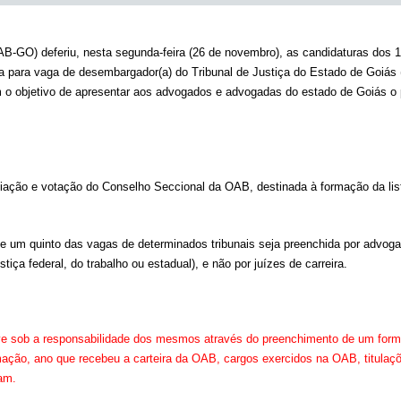
-GO) deferiu, nesta segunda-feira (26 de novembro), as candidaturas dos 13
cia para vaga de desembargador(a) do Tribunal de Justiça do Estado de Goi
m o objetivo de apresentar aos advogados e advogadas do estado de Goiás o pe
iação e votação do Conselho Seccional da OAB, destinada à formação da list
que um quinto das vagas de determinados tribunais seja preenchida por advog
tiça federal, do trabalho ou estadual), e não por juízes de carreira.
e sob a responsabilidade dos mesmos através do preenchimento de um formu
rmação, ano que recebeu a carteira da OAB, cargos exercidos na OAB, titulaç
ram.