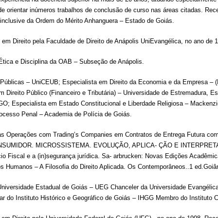
de orientar inúmeros trabalhos de conclusão de curso nas áreas citadas. Rece
, inclusive da Ordem do Mérito Anhanguera – Estado de Goiás.
 em Direito pela Faculdade de Direito de Anápolis UniEvangélica, no ano de
ica e Disciplina da OAB – Subseção de Anápolis.
s Públicas – UniCEUB; Especialista em Direito da Economia e da Empresa – 
Direito Público (Financeiro e Tributária) – Universidade de Estremadura, Es
-GO; Especialista em Estado Constitucional e Liberdade Religiosa – Mackenzi
Processo Penal – Academia de Polícia de Goiás.
 nas Operações com Trading’s Companies em Contratos de Entrega Futura co
TO DO CONSUMIDOR. MICROSSISTEMA. EVOLUÇÃO, APLICA- ÇÃO E INTERPR
cio Fiscal e a (in)segurança jurídica. Sa- arbrucken: Novas Edições Acadêmi
 Humanos – A Filosofia do Direito Aplicada. Os Contemporâneos..1 ed.Goiânia
Universidade Estadual de Goiás – UEG Chanceler da Universidade Evangéli
ar do Instituto Histórico e Geográfico de Goiás – IHGG Membro do Instituto 