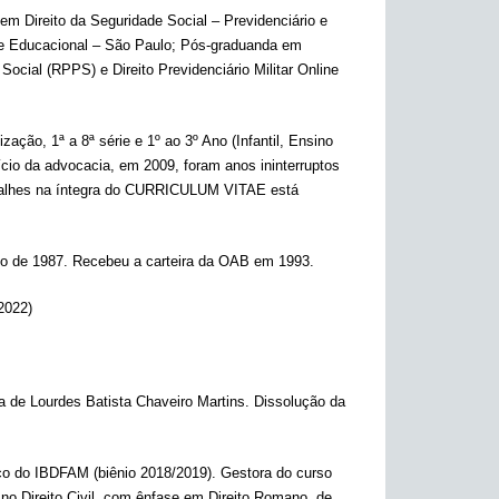
m Direito da Seguridade Social – Previdenciário e
ale Educacional – São Paulo; Pós-graduanda em
cial (RPPS) e Direito Previdenciário Militar Online
ção, 1ª a 8ª série e 1º ao 3º Ano (Infantil, Ensino
ício da advocacia, em 2009, foram anos ininterruptos
 Detalhes na íntegra do CURRICULUM VITAE está
ano de 1987. Recebeu a carteira da OAB em 1993.
2022)
 de Lourdes Batista Chaveiro Martins. Dissolução da
ico do IBDFAM (biênio 2018/2019). Gestora do curso
no Direito Civil, com ênfase em Direito Romano, de