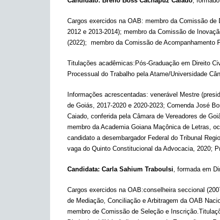
Candidato: Breno Boss Cachapuz Caiado
, formado
Cargos exercidos na OAB: membro da Comissão de Di
2012 e 2013-2014); membro da Comissão de Inovação
(2022); membro da Comissão de Acompanhamento F
Titulações acadêmicas:Pós-Graduação em Direito Civi
Processual do Trabalho pela Atame/Universidade C
Informações acrescentadas: venerável Mestre (presi
de Goiás, 2017-2020 e 2020-2023; Comenda José Bon
Caiado, conferida pela Câmara de Vereadores de Go
membro da Academia Goiana Maçônica de Letras, ocup
candidato a desembargador Federal do Tribunal Regio
vaga do Quinto Constitucional da Advocacia, 2020; P
Candidata: Carla Sahium Traboulsi
, formada em Di
Cargos exercidos na OAB:conselheira seccional (20
de Mediação, Conciliação e Arbitragem da OAB Na
membro de Comissão de Seleção e Inscrição.Titula