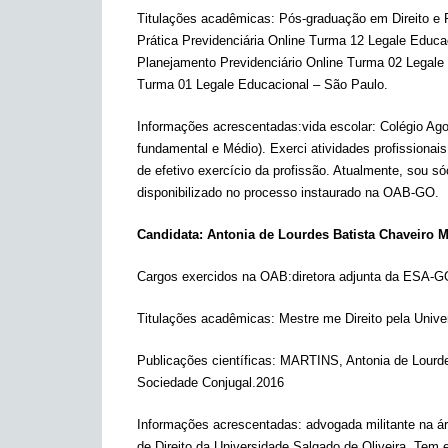
Titulações acadêmicas: Pós-graduação em Direito e P
Prática Previdenciária Online Turma 12 Legale Educa
Planejamento Previdenciário Online Turma 02 Legale 
Turma 01 Legale Educacional – São Paulo.
Informações acrescentadas:vida escolar: Colégio Agos
fundamental e Médio). Exerci atividades profissionai
de efetivo exercício da profissão. Atualmente, sou 
disponibilizado no processo instaurado na OAB-GO.
Candidata: Antonia de Lourdes Batista Chaveiro M
Cargos exercidos na OAB:diretora adjunta da ESA-GO
Titulações acadêmicas: Mestre me Direito pela Unive
Publicações científicas:
MARTINS, Antonia de Lourde
Sociedade Conjugal.2016
Informações acrescentadas: a
dvogada militante na á
de Direito da Universidade Salgado de Oliveira. Tem 