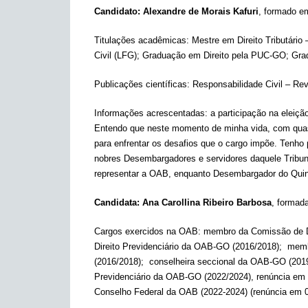
Candidato: Alexandre de Morais Kafuri
, formado e
Titulações acadêmicas: Mestre em Direito Tributári
Civil (LFG); Graduação em Direito pela PUC-GO; Gra
Publicações científicas: Responsabilidade Civil – R
Informações acrescentadas: a participação na eleiçã
Entendo que neste momento de minha vida, com quase
para enfrentar os desafios que o cargo impõe. Tenh
nobres Desembargadores e servidores daquele Tribun
representar a OAB, enquanto Desembargador do Quint
Candidata: Ana Carollina Ribeiro Barbosa
, formad
Cargos exercidos na OAB: membro da Comissão de Di
Direito Previdenciário da OAB-GO (2016/2018); m
(2016/2018); conselheira seccional da OAB-GO (2019
Previdenciário da OAB-GO (2022/2024), renúncia em 0
Conselho Federal da OAB (2022-2024) (renúncia em 09