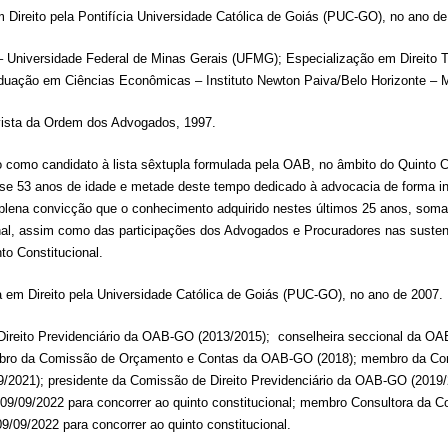
m Direito pela Pontifícia Universidade Católica de Goiás (PUC-GO), no ano 
o – Universidade Federal de Minas Gerais (UFMG); Especialização em Direito
duação em Ciências Econômicas – Instituto Newton Paiva/Belo Horizonte – 
evista da Ordem dos Advogados, 1997.
o como candidato à lista sêxtupla formulada pela OAB, no âmbito do Quinto C
 53 anos de idade e metade deste tempo dedicado à advocacia de forma inin
o plena convicção que o conhecimento adquirido nestes últimos 25 anos, so
al, assim como das participações dos Advogados e Procuradores nas sustent
o Constitucional.
a em Direito pela Universidade Católica de Goiás (PUC-GO), no ano de 2007
reito Previdenciário da OAB-GO (2013/2015); conselheira seccional da OA
embro da Comissão de Orçamento e Contas da OAB-GO (2018); membro da 
/2021); presidente da Comissão de Direito Previdenciário da OAB-GO (2019/2
9/09/2022 para concorrer ao quinto constitucional; membro Consultora da Co
/09/2022 para concorrer ao quinto constitucional.