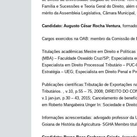
Família e Sucessões e Teoria Geral do Direito, além 
mérito da Assembleia Legislativa, Câmara Municipal
Candidato: Augusto César Rocha Ventura
, formado
Cargos exercidos na OAB: membro da Comissão de Ét
Titulações acadêmicas:Mestre em Direito e Política
(MBA) – Faculdade Oswaldo Cruz/SP; Especialista em 
Especialista em Direito Processual Tributário – PUC
Estratégia – UEG; Especialista em Direito Penal e 
Publicações científicas:Tributação de Exportações
Tributários. , v.10, p.55 – 75, 2008; DIREI
v.1 jan-jun, p.30 – 43, 2015; Cancelamento de benefí
em Roberto Mangabeira Unger In: Sociedade e Direitos
Informações acrescentadas: advogado professor da 
Goiana de História da Agricultura- SGHA Membro titul