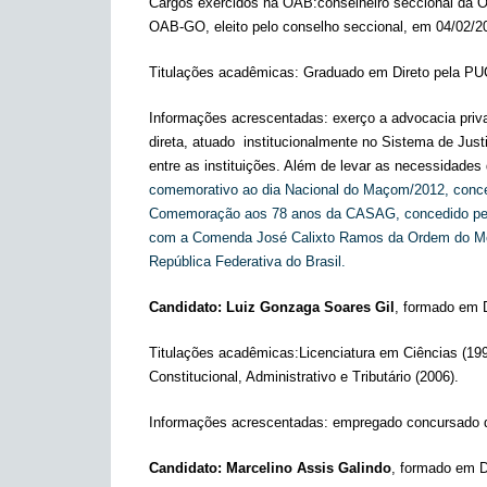
Cargos exercidos na OAB:conselheiro seccional da OA
OAB-GO, eleito pelo conselho seccional, em 04/02/2
Titulações acadêmicas: Graduado em Direto pela PUC
Informações acrescentadas: exerço a advocacia priv
direta, atuado institucionalmente no Sistema de Just
entre as instituições. Além de levar as necessidades
comemorativo ao dia Nacional do Maçom/2012, conc
Comemoração aos 78 anos da CASAG,
concedido pe
com a Comenda
José Calixto Ramos da
Ordem do Mér
República Federativa do Brasil.
Candidato: Luiz Gonzaga Soares Gil
, formado em 
Titulações acadêmicas:Licenciatura em Ciências (1995
Constitucional, Administrativo e Tributário (2006).
Informações acrescentadas: empregado concursado d
Candidato: Marcelino Assis Galindo
, formado em D