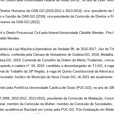
 em Direito pela Universidade Federal de Goiás (UFG) , no ano de 1998. Re
reitos Humanos da OAB-GO (2010-2012 e 2013-2014); vice -presidente da 
 e Gestão da OAB-GO (2019); vice-presidente da Comissão de Direitos e Pr
orense da OAB-GO (2022).
l e Direito Processual Civil pela Atame/Universidade Cândido Mendes; Pós-G
ândido Mendes.
dente) da Loja Maçônica Aprendizes da Verdade 98, de 2016-2017; Juiz do T
ifácio, conferida pela Câmara de Vereadores de Goiânia-GO, 2019; Medalha
iânia-GO, 2019; Comenda do Conselho da Ordem do Mérito Tiradentes, conce
ando a cadeira nº. 04, 2019; candidato a desembargador do TJ-GO, à vaga 
nal do Trabalho da 18ª Região, à vaga do Quinto Constitucional da Advocac
rocurador Jurídico do Município de Nova Crixás-GO, de 2021 até atualmente.
reito pela Pontifícia Universidade Católica de Goiás (PUC-GO), no ano de 1
07-2009, 2010-2012, 2013-2015); presidente da Comissão de Mediação, Conc
cional; membro da Comissão da Mulher; membro da Comissão de Sociedade
ções acadêmicas:Bacharel em Letras pela PUC-GO, Pós-Graduação em Media