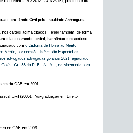
-tesoureiro (2010-2012, 2013-2015); presidente da
ado em Direito Civil pela Faculdade Anhanguera.
, nos cargos acima citados. Tendo também, de forma
um relacionamento cordial, harmônico e respeitoso,
 Agraciado com
o Diploma de Honra ao Mérito
ao Mérito, por ocasião da Sessão Especial em
 aos advogados/advogadas goianos 2021; agraciado
oiás; Gr.: 33 da R.:E.:.A.:.A.:., da Maçonaria para
arteira da OAB em 2001.
essual Civil (2005); Pós-graduação em Direito
rteira da OAB em 2006.