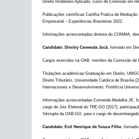
Direito Imobiliário Aplicado; curso de Extensão em R
Publicações científicas:Cartilha Pratica de Mediaç
Empresarial – Experiências Brasileiras 2022.
Informações acrescentadas:diretora do CONIMA, d
Candidato: Dimitry Cerewuta Jucá
, formado em Dir
Cargos exercidos na OAB: membro da Comissão de Dir
Titulações acadêmicas:Graduação em Direito, UNIGOI
Direito Tributário, Universidade Católica de Brasília
Internacionais e Desenvolvimento, Pontifícia Univers
Informações acrescentadas:Comenda Medalha JK, foi 
cargo de Juiz Eleitoral do TRE-GO (2017); participaç
Sêxtupla da OAB-GO, para o cargo de desembargado
Candidato: Enil Henrique de Souza Filho
, formado