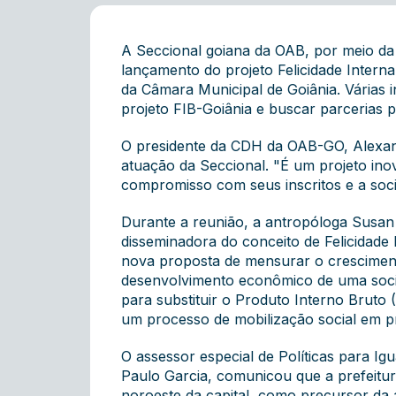
A Seccional goiana da OAB, por meio da 
lançamento do projeto Felicidade Intern
da Câmara Municipal de Goiânia. Várias in
projeto FIB-Goiânia e buscar parcerias pa
O presidente da CDH da OAB-GO, Alexandr
atuação da Seccional. "É um projeto in
compromisso com seus inscritos e a socie
Durante a reunião, a antropóloga Susan
disseminadora do conceito de Felicidade 
nova proposta de mensurar o crescimen
desenvolvimento econômico de uma socie
para substituir o Produto Interno Bruto
um processo de mobilização social em pr
O assessor especial de Políticas para Ig
Paulo Garcia, comunicou que a prefeitura
noroeste da capital, como precursor da a