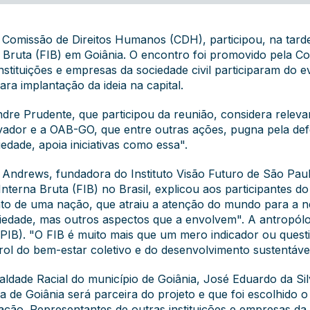
Comissão de Direitos Humanos (CDH), participou, na tarde 
a Bruta (FIB) em Goiânia. O encontro foi promovido pela C
stituições e empresas da sociedade civil participaram do ev
ra implantação da ideia na capital.
e Prudente, que participou da reunião, considera relevant
ovador e a OAB-GO, que entre outras ações, pugna pela def
dade, apoia iniciativas como essa".
 Andrews, fundadora do Instituto Visão Futuro de São Pau
Interna Bruta (FIB) no Brasil, explicou aos participantes 
to de uma nação, que atraiu a atenção do mundo para a 
dade, mas outros aspectos que a envolvem". A antropólo
 (PIB). "O FIB é muito mais que um mero indicador ou quest
ol do bem-estar coletivo e do desenvolvimento sustentável
ualdade Racial do município de Goiânia, José Eduardo da Si
 de Goiânia será parceira do projeto e que foi escolhido o 
ção. Representantes de outras instituições e empresas da s