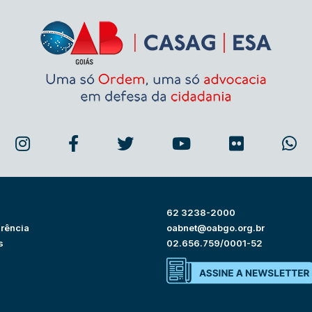
62 3238-2000
rência
oabnet@oabgo.org.br
s
02.656.759/0001-52