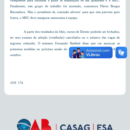
competente para fiscalizar e punir as instituições de má qualidade é o MEC.
Finalmente, este grupo de trabalho foi montado, comemora Flávio Borges
Buonaduce. Mas o presidente da comissão adverte: para que esta parceria gere
frutos, o MEC deve assegurar autonomia à equipe.
A partir dos resultados da blitz, cursos de Direito poderão ser fechados,
ter seus exames de seleção (vestibular) cancelados ou o número das vagas de
ingresso reduzido. O ministro Fernando Haddad disse que vai anunciar as
primeiras medidas na próxima sessão do Conselho Federal da OAB, dia 8 de
outubro.
10/9  17h