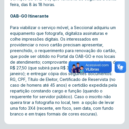
feira, das 8 às 18 horas.
OAB-GO Itinerante
Para viabilizar o serviço móvel, a Seccional adquiriu um
equipamento que fotografa, digitaliza assinaturas e
colhe impressões digitais. Os interessados em
providenciar o novo cartão precisam apresentar,
preenchido, o requerimento para renovação do cartão,
que pode ser obtido no Portal da OAB-GO e nos locais
de atendimento; comprovante de pagamento da taxa de
R$ 27,50 (que subirá para R$ 31 a partir do dia 2 de
janeiro); e entregar cópia dos seguintes documentos:
RG, CPF, Título de Eleitor, Certificado de Reservista (no
caso de homens até 45 anos) e certidão expedida pela
repartição constando cargo e função (quando o
requerente for servidor público). Caso o inscrito não
queira tirar a fotografia no local, tem a opção de levar
uma foto 3X4 (recente, em foco, sem data, com fundo
branco e em trajes formais de cores escuras).