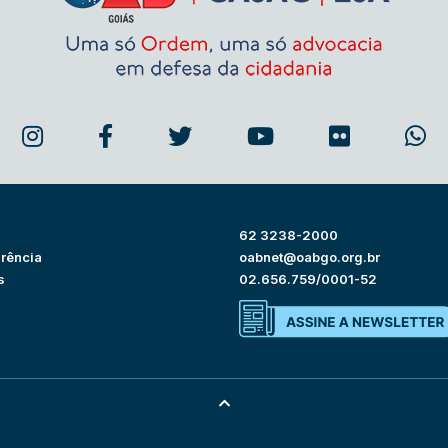
62 3238-2000
rência
oabnet@oabgo.org.br
s
02.656.759/0001-52