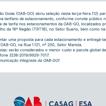
o Goiás (OAB-GO) abriu seleção nesta terça-feira (12) pa
a tarifário de estacionamento, conforme convite público n
le de tarifa nos estacionamentos da OAB-GO, localizados p
balho da 18ª Região (TRT18), no Setor Bueno, bem como na
tar uma proposta para cada estacionamento e entregá-las 
 OAB-GO, na Rua 1.121, nº 200, Setor Marista.
stas: serão considerados o menor custo e pacote global de 
efone 3238-2019/9929-7017.
Comunicação Integrada da OAB-GO)