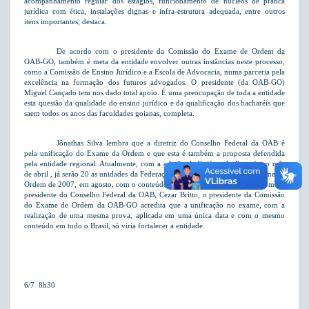
acompanhamento regular dos estágios, funcionamento de núcleos de prática
jurídica com ética, instalações dignas e infra-estrutura adequada, entre outros
itens importantes, destaca.
De acordo com o presidente da Comissão do Exame de Ordem da
OAB-GO, também é meta da entidade envolver outras instâncias neste processo,
como a Comissão de Ensino Jurídico e a Escola de Advocacia, numa parceria pela
excelência na formação dos futuros advogados. O presidente (da OAB-GO)
Miguel Cançado tem nos dado total apoio. É uma preocupação de toda a entidade
esta questão da qualidade do ensino jurídico e da qualificação dos bacharéis que
saem todos os anos das faculdades goianas, completa.
Jônathas Silva lembra que a diretriz do Conselho Federal da OAB é
pela unificação do Exame da Ordem e que esta é também a proposta defendida
pela entidade regional. Atualmente, com a adesão de Goiás e do Paraná  no mês
de abril , já serão 20 as unidades da Federação que aplicarão o segundo exame de
Ordem de 2007, em agosto, com o conteúdo totalmente unificado. Assim como o
presidente do Conselho Federal da OAB, Cezar Britto, o presidente da Comissão
do Exame de Ordem da OAB-GO acredita que a unificação no exame, com a
realização de uma mesma prova, aplicada em uma única data e com o mesmo
conteúdo em todo o Brasil, só viria fortalecer a entidade.
6/7  8h30