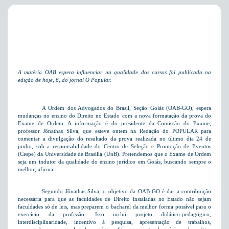
A matéria OAB espera influenciar na qualidade dos cursos foi publicada na
edição de hoje, 6, do jornal O Popular.
A Ordem dos Advogados do Brasil, Seção Goiás (OAB-GO), espera
mudanças no ensino do Direito no Estado com a nova formatação da prova do
Exame de Ordem. A informação é do presidente da Comissão do Exame,
professor Jônathas Silva, que esteve ontem na Redação do POPULAR para
comentar a divulgação do resultado da prova realizada no último dia 24 de
junho, sob a responsabilidade do Centro de Seleção e Promoção de Eventos
(Cespe) da Universidade de Brasília (UnB). Pretendemos que o Exame de Ordem
seja um indutor da qualidade do ensino jurídico em Goiás, buscando sempre o
melhor, afirma.
Segundo Jônathas Silva, o objetivo da OAB-GO é dar a contribuição
necessária para que as faculdades de Direito instaladas no Estado não sejam
faculdades só de leis, mas preparem o bacharel da melhor forma possível para o
exercício da profissão. Isso inclui projeto didático-pedagógico,
interdisciplinaridade, incentivo à pesquisa, apresentação de trabalhos,