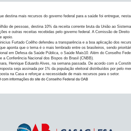
que destina mais recursos do governo federal para a saúde foi entregue, nesta
lhão de pessoas, destina 10% da receita corrente bruta da União ao Sistema
ções e outras receitas recebidas pelo governo federal. A Comissão de Direit
e apoio.
icius Furtado Coêlho defendeu a transparência e a boa aplicação dos recurso
e aponta que o tema é o mais lembrado entre os brasileiros, sendo prioritár
cional em Defesa da Saúde Pública, o Saúde Mais10. Além do Conselho Feder
 e a Conferência Nacional dos Bispos do Brasil (CNBB).
Câmara, Henrique Eduardo Alves, na semana passada. De acordo com a Constit
oposta seja assinada por 1% da população eleitoral distribuídos por pelo meno
posta na Casa e reforçar a necessidade de mais recursos para o setor.
 com informações do site do Conselho Federal da OAB