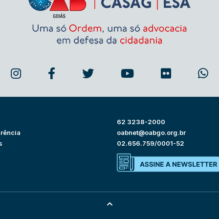
62 3238-2000
rência
oabnet@oabgo.org.br
s
02.656.759/0001-52