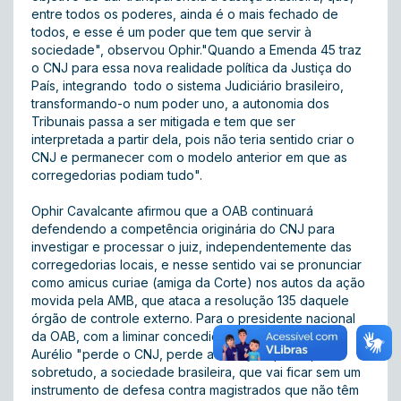
entre todos os poderes, ainda é o mais fechado de
todos, e esse é um poder que tem que servir à
sociedade", observou Ophir."Quando a Emenda 45 traz
o CNJ para essa nova realidade política da Justiça do
País, integrando todo o sistema Judiciário brasileiro,
transformando-o num poder uno, a autonomia dos
Tribunais passa a ser mitigada e tem que ser
interpretada a partir dela, pois não teria sentido criar o
CNJ e permanecer com o modelo anterior em que as
corregedorias podiam tudo".
Ophir Cavalcante afirmou que a OAB continuará
defendendo a competência originária do CNJ para
investigar e processar o juiz, independentemente das
corregedorias locais, e nesse sentido vai se pronunciar
como amicus curiae (amiga da Corte) nos autos da ação
movida pela AMB, que ataca a resolução 135 daquele
órgão de controle externo. Para o presidente nacional
da OAB, com a liminar concedida pelo ministro Marco
Aurélio "perde o CNJ, perde a Justiça e perde,
sobretudo, a sociedade brasileira, que vai ficar sem um
instrumento de defesa contra magistrados que não têm