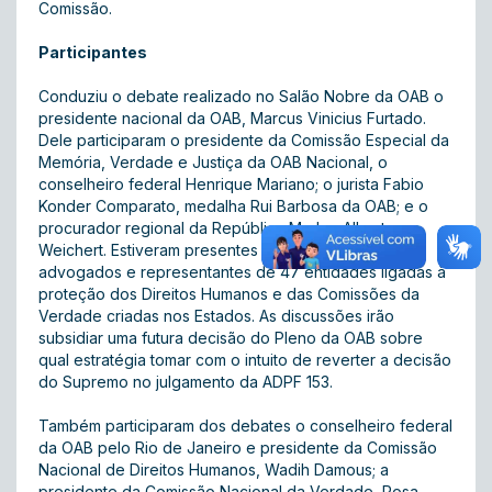
Comissão.
Participantes
Conduziu o debate realizado no Salão Nobre da OAB o
presidente nacional da OAB, Marcus Vinicius Furtado.
Dele participaram o presidente da Comissão Especial da
Memória, Verdade e Justiça da OAB Nacional, o
conselheiro federal Henrique Mariano; o jurista Fabio
Konder Comparato, medalha Rui Barbosa da OAB; e o
procurador regional da República Marlon Alberto
Weichert. Estiveram presentes especialistas no tema,
advogados e representantes de 47 entidades ligadas à
proteção dos Direitos Humanos e das Comissões da
Verdade criadas nos Estados. As discussões irão
subsidiar uma futura decisão do Pleno da OAB sobre
qual estratégia tomar com o intuito de reverter a decisão
do Supremo no julgamento da ADPF 153.
Também participaram dos debates o conselheiro federal
da OAB pelo Rio de Janeiro e presidente da Comissão
Nacional de Direitos Humanos, Wadih Damous; a
presidente da Comissão Nacional da Verdade, Rosa