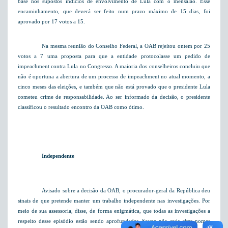
base nos supostos indícios de envolvimento de Lula com o mensalão. Esse
encaminhamento, que deverá ser feito num prazo máximo de 15 dias, foi
aprovado por 17 votos a 15.
Na mesma reunião do Conselho Federal, a OAB rejeitou ontem por 25
votos a 7 uma proposta para que a entidade protocolasse um pedido de
impeachment contra Lula no Congresso. A maioria dos conselheiros concluiu que
não é oportuna a abertura de um processo de impeachment no atual momento, a
cinco meses das eleições, e também que não está provado que o presidente Lula
cometeu crime de responsabilidade. Ao ser informado da decisão, o presidente
classificou o resultado encontro da OAB como ótimo.
I
ndependente
Avisado sobre a decisão da OAB, o procurador-geral da República deu
sinais de que pretende manter um trabalho independente nas investigações. Por
meio de sua assessoria, disse, de forma enigmática, que todas as investigações a
respeito desse episódio estão sendo aprofundadas. Souza não quis citar nomes