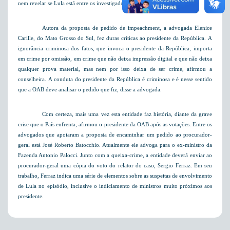
nem revelar se Lula está entre os investigados.
Autora da proposta de pedido de impeachment, a advogada Elenice
Carille, do Mato Grosso do Sul, fez duras críticas ao presidente da República. A
ignorância criminosa dos fatos, que invoca o presidente da República, importa
em crime por omissão, em crime que não deixa impressão digital e que não deixa
qualquer prova material, mas nem por isso deixa de ser crime, afirmou a
conselheira. A conduta do presidente da República é criminosa e é nesse sentido
que a OAB deve analisar o pedido que fiz, disse a advogada.
Com certeza, mais uma vez esta entidade faz história, diante da grave
crise que o País enfrenta, afirmou o presidente da OAB após as votações. Entre os
advogados que apoiaram a proposta de encaminhar um pedido ao procurador-
geral está José Roberto Batocchio. Atualmente ele advoga para o ex-ministro da
Fazenda Antonio Palocci. Junto com a queixa-crime, a entidade deverá enviar ao
procurador-geral uma cópia do voto do relator do caso, Sergio Ferraz. Em seu
trabalho, Ferraz indica uma série de elementos sobre as suspeitas de envolvimento
de Lula no episódio, inclusive o indiciamento de ministros muito próximos aos
presidente.