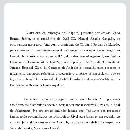
A diretoria da Subseção de Anápolis, presidida por Jeovah Viana
Borges Júnior, e o presidente da OAB-GO, Miguel Ângelo Cançado, se
encontraram nesta terça-feira com o presidente do TJ, Jamil Pereira de Macedo,
para apresentar o descontentamento dos advogados de Anápolis com relação ao
Decreto Judiciário, assinado em 2002, pelo então desembargador Byron Seabra
Guimarães.
O documento define “que a competência do Juiz de Direito do 3º
Juizado Especial Cível da Comarca de Anápolis é estendida para processo e
julgamento das ações referentes a separação e divórcio consensual, em que se
faça juz ao benefício da Assistência Judiciária, oriundas do escritório Modelo da
Faculdade de Direito da UniEvangélica”.
De acordo com o parágrafo único do Decreto, “os processos
anteriormente distribuídos deverão permanecer nos respectivos juízos até o final
do Julgamento. No seu artigo segundo destaca que: “os autos dos processos
findos serão encaminhados ao Distribuidor Cível para baixa e, em seguida, ao
arquivo judicial da Comarca de Anápolis, com vínculo relativo às respectivas
Varas de Família, Sucessões e Cíveis”.