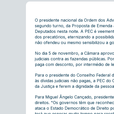
O presidente nacional da Ordem dos Advo
segundo turno, da Proposta de Emenda à
Deputados nesta noite. A PEC é veemente
dos precatórios, eternizando a possibilid
não ofendeu ou mesmo sensibilizou a gov
No dia 5 de novembro, a Câmara aprovou
judiciais contra as fazendas públicas. P
paga com desconto, por intermédio de le
Para o presidente do Conselho Federal d
às dívidas judiciais não pagas, a PEC d
da Justiça e ferem a dignidade da pess
Para Miguel Ângelo Cançado, presidente
direitos. "Os governos têm que reconhece
ataca o Estado Democrático de Direito po
terá que esperar muito tempo para receb