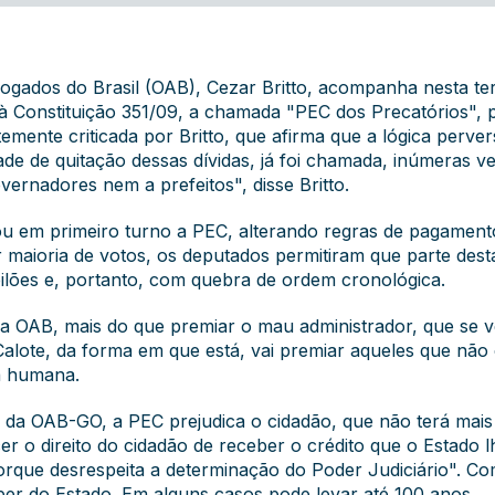
gados do Brasil (OAB), Cezar Britto, acompanha nesta terç
 Constituição 351/09, a chamada "PEC dos Precatórios", 
mente criticada por Britto, que afirma que a lógica perve
ade de quitação dessas dívidas, já foi chamada, inúmeras ve
ernadores nem a prefeitos", disse Britto.
 em primeiro turno a PEC, alterando regras de pagamento
or maioria de votos, os deputados permitiram que parte dest
ilões e, portanto, com quebra de ordem cronológica.
a OAB, mais do que premiar o mau administrador, que se v
o Calote, da forma em que está, vai premiar aqueles que nã
oa humana.
 da OAB-GO, a PEC prejudica o cidadão, que não terá mais
r o direito do cidadão de receber o crédito que o Estado l
rque desrespeita a determinação do Poder Judiciário". Com
er do Estado. Em alguns casos pode levar até 100 anos.