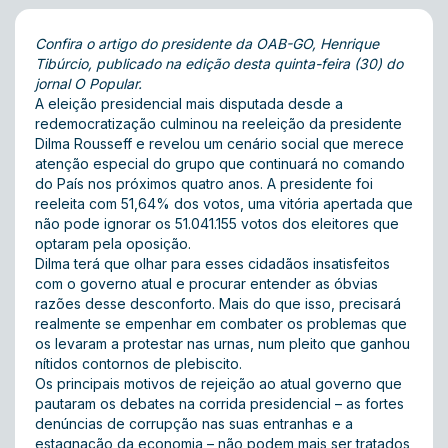
Confira o artigo do presidente da OAB-GO, Henrique
Tibúrcio, publicado na edição desta quinta-feira (30) do
jornal O Popular.
A eleição presidencial mais disputada desde a
redemocratização culminou na reeleição da presidente
Dilma Rousseff e revelou um cenário social que merece
atenção especial do grupo que continuará no comando
do País nos próximos quatro anos. A presidente foi
reeleita com 51,64% dos votos, uma vitória apertada que
não pode ignorar os 51.041.155 votos dos eleitores que
optaram pela oposição.
Dilma terá que olhar para esses cidadãos insatisfeitos
com o governo atual e procurar entender as óbvias
razões desse desconforto. Mais do que isso, precisará
realmente se empenhar em combater os problemas que
os levaram a protestar nas urnas, num pleito que ganhou
nítidos contornos de plebiscito.
Os principais motivos de rejeição ao atual governo que
pautaram os debates na corrida presidencial – as fortes
denúncias de corrupção nas suas entranhas e a
estagnação da economia – não podem mais ser tratados