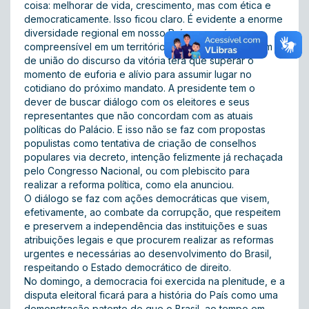
coisa: melhorar de vida, crescimento, mas com ética e
democraticamente. Isso ficou claro. É evidente a enorme
diversidade regional em nosso País, o que é
compreensível em um território continental. Mas, o tom
de união do discurso da vitória terá que superar o
momento de euforia e alívio para assumir lugar no
cotidiano do próximo mandato. A presidente tem o
dever de buscar diálogo com os eleitores e seus
representantes que não concordam com as atuais
políticas do Palácio. E isso não se faz com propostas
populistas como tentativa de criação de conselhos
populares via decreto, intenção felizmente já rechaçada
pelo Congresso Nacional, ou com plebiscito para
realizar a reforma política, como ela anunciou.
O diálogo se faz com ações democráticas que visem,
efetivamente, ao combate da corrupção, que respeitem
e preservem a independência das instituições e suas
atribuições legais e que procurem realizar as reformas
urgentes e necessárias ao desenvolvimento do Brasil,
respeitando o Estado democrático de direito.
No domingo, a democracia foi exercida na plenitude, e a
disputa eleitoral ficará para a história do País como uma
demonstração patente de que o Brasil, ao tempo em