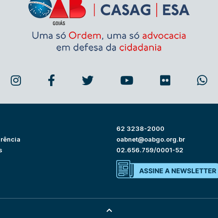
62 3238-2000
rência
oabnet@oabgo.org.br
s
02.656.759/0001-52