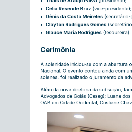
Thaís de Araújo Paiva
(presidente);
Célia Resende Braz
(vice-presidente);
Dênis da Costa Meireles
(secretário-g
Clayton Rodrigues Gomes
(secretário
Glauce Maria Rodrigues
(tesoureira).
Cerimônia
A solenidade iniciou-se com a abertura 
Nacional. O evento contou ainda com um
solenes, foi realizado o juramento da adv
Além da nova diretoria da subseção, ta
Advogados de Goiás (Casag); Luana dos 
OAB em Cidade Ocidental, Cristiane Chav