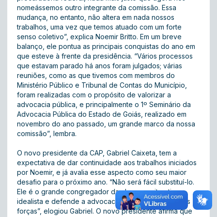
nomeássemos outro integrante da comissão. Essa
mudança, no entanto, não altera em nada nossos
trabalhos, uma vez que temos atuado com um forte
senso coletivo”, explica Noemir Britto. Em um breve
balanço, ele pontua as principais conquistas do ano em
que esteve à frente da presidência. “Vários processos
que estavam parado há anos foram julgados; várias
reuniões, como as que tivemos com membros do
Ministério Público e Tribunal de Contas do Município,
foram realizadas com o propósito de valorizar a
advocacia pública, e principalmente o 1º Seminário da
Advocacia Pública do Estado de Goiás, realizado em
novembro do ano passado, um grande marco da nossa
comissão”, lembra.
O novo presidente da CAP, Gabriel Caixeta, tem a
expectativa de dar continuidade aos trabalhos iniciados
por Noemir, e já avalia esse aspecto como seu maior
desafio para o próximo ano. “Não será fácil substituí-lo.
Ele é o grande congregador da classe, muito ativo,
idealista e defende a advocacia pública com todas as
forças”, elogiou Gabriel. O novo presidente afirma que