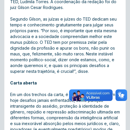
TED, Ludmila Torres. A coordenação da redação foi do
juiz Gilson Cesar Rodrigues.
Segundo Gilson, as juízas e juízes do TED dedicam seu
tempo e conhecimento gratuitamente para julgar seus
próprios pares. “Por isso, é importante que esta mesma
advocacia e a sociedade compreendam melhor este
munus público. O TED tem por premissa zelar pela
dignidade da profissão e apurar os bons, não punir os
maus, que, felizmente, são muito raros. Neste instável
momento político-social, dizer onde estamos, como, e
aonde queremos ir, e quais os principais desafios a
superar nesta trajetória, é crucial!”, disse.
Carta aberta
Em um dos trechos da carta, é relatado que o TED tem
hoje desafios jamais enfrentados, como punição
intransigente do assédio, proteção à identidade de
gênero, repúdio e repressão adiscriminação ultimada em
diferentes formas, compreensão da inteligência artificial
e sua inexorável absorção pelos meios jurídicos e, claro,
inovadores (e eventualmente predatórios) modos de