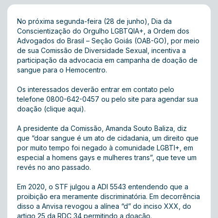
No próxima segunda-feira (28 de junho), Dia da
Conscientização do Orgulho LGBTQIA+, a Ordem dos
Advogados do Brasil – Seção Goiás (OAB-GO), por meio
de sua Comissão de Diversidade Sexual, incentiva a
participação da advocacia em campanha de doação de
sangue para o Hemocentro.
Os interessados deverão entrar em contato pelo
telefone 0800-642-0457 ou pelo site para agendar sua
doação
(clique aqui)
.
A presidente da Comissão, Amanda Souto Baliza, diz
que “doar sangue é um ato de cidadania, um direito que
por muito tempo foi negado à comunidade LGBTI+, em
especial a homens gays e mulheres trans”, que teve um
revés no ano passado.
Em 2020, o STF julgou a ADI 5543 entendendo que a
proibição era meramente discriminatória. Em decorrência
disso a Anvisa revogou a alínea “d” do inciso XXX, do
artigo 25 da RDC 34 permitindo a doação.