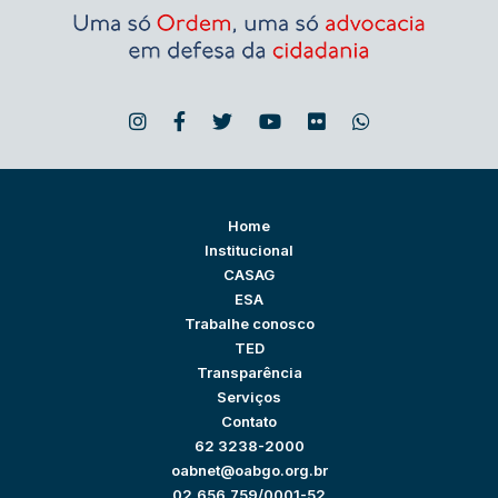
Home
Institucional
CASAG
ESA
Trabalhe conosco
TED
Transparência
Serviços
Contato
62 3238-2000
oabnet@oabgo.org.br
02.656.759/0001-52