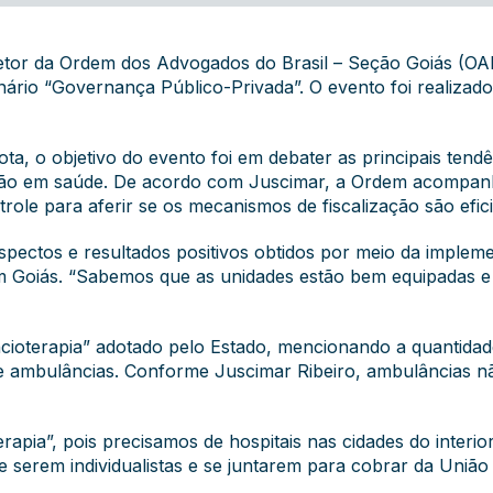
etor da Ordem dos Advogados do Brasil – Seção Goiás (OAB
nário “Governança Público-Privada”. O evento foi realizad
ta, o objetivo do evento foi em debater as principais tend
stão em saúde. De acordo com Juscimar, a Ordem acompanh
role para aferir se os mecanismos de fiscalização são efici
pectos e resultados positivos obtidos por meio da implem
m Goiás. “Sabemos que as unidades estão bem equipadas e
cioterapia” adotado pelo Estado, mencionando a quantida
de ambulâncias. Conforme Juscimar Ribeiro, ambulâncias 
pia”, pois precisamos de hospitais nas cidades do interio
e serem individualistas e se juntarem para cobrar da Uniã