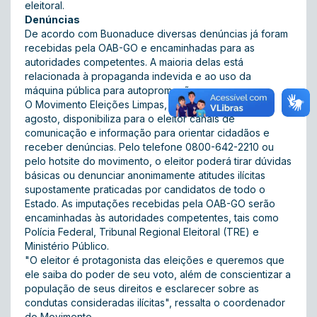
eleitoral.
Denúncias
De acordo com Buonaduce diversas denúncias já foram
recebidas pela OAB-GO e encaminhadas para as
autoridades competentes. A maioria delas está
relacionada à propaganda indevida e ao uso da
máquina pública para autopromoção.
O Movimento Eleições Limpas, lançado no dia 20 de
agosto, disponibiliza para o eleitor canais de
comunicação e informação para orientar cidadãos e
receber denúncias. Pelo telefone 0800-642-2210 ou
pelo
hotsite
do movimento, o eleitor poderá tirar dúvidas
básicas ou denunciar anonimamente atitudes ilícitas
supostamente praticadas por candidatos de todo o
Estado. As imputações recebidas pela OAB-GO serão
encaminhadas às autoridades competentes, tais como
Polícia Federal, Tribunal Regional Eleitoral (TRE) e
Ministério Público.
"O eleitor é protagonista das eleições e queremos que
ele saiba do poder de seu voto, além de conscientizar a
população de seus direitos e esclarecer sobre as
condutas consideradas ilícitas", ressalta o coordenador
do Movimento.