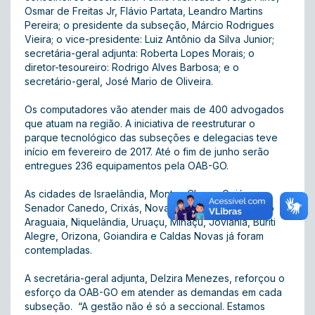
Osmar de Freitas Jr, Flávio Partata, Leandro Martins
Pereira; o presidente da subseção, Márcio Rodrigues
Vieira; o vice-presidente: Luiz Antônio da Silva Junior;
secretária-geral adjunta: Roberta Lopes Morais; o
diretor-tesoureiro: Rodrigo Alves Barbosa; e o
secretário-geral, José Mario de Oliveira.
Os computadores vão atender mais de 400 advogados
que atuam na região. A iniciativa de reestruturar o
parque tecnológico das subseções e delegacias teve
início em fevereiro de 2017. Até o fim de junho serão
entregues 236 equipamentos pela OAB-GO.
As cidades de Israelândia, Montes Claros, Goiás,
Senador Canedo, Crixás, Nova Crixás, São Miguel do
Araguaia, Niquelândia, Uruaçu, Minaçu, Joviânia, Buriti
Alegre, Orizona, Goiandira e Caldas Novas já foram
contempladas.
A secretária-geral adjunta, Delzira Menezes, reforçou o
esforço da OAB-GO em atender as demandas em cada
subseção. “A gestão não é só a seccional. Estamos