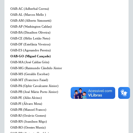
OAB-AC (Adherbal Correa)
OAB-AL (Marcos Mello )
OAB-AM (Alberto Simonetti)
OAB-AP (Washington Caldas)
OAB-BA (Dinailton Oliveira)
OAB-CE (Hélio Leitão Neto)
OAB-DF (Estefânia Viveiros)
OAB-ES (Agesandro Pereira)
OAB-GO (Miguel Cançado)
OAB-MA (José Caldas Góis)
OAB-MG (Raimundo Cândido Júnior
OAB-MS (Geraldo Escobar)
OAB-MT (Francisco Faiad)
OAB-PA (Ophir Cavalcante Júnior)
OAB-PB (José Mário Porto Júnior)
OAB-PE (Júlio Alcino)
OAB-PI (Álvaro Mota)
OAB-PR (Manoel Franco)
OAB-RJ (Octávio Gomes)
OAB-RN (Joanilson Rêgo)
OAB-RO (Orestes Muniz)