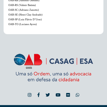
OAB-RR (Antonio Oneildo)
OAB-RS (Valmir Batista)
OAB-SC (Adriano Zanotto)
OAB-SE (Henri Clay Andrade)
OAB-SP (Luiz Flávio D´Urso)
OAB-TO (Luciano Ayres)