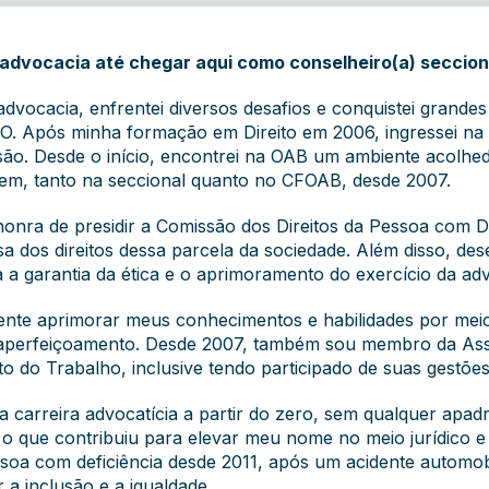
na advocacia até chegar aqui como conselheiro(a) secci
 advocacia, enfrentei diversos desafios e conquistei grand
GO. Após minha formação em Direito em 2006, ingressei na
são. Desde o início, encontrei na OAB um ambiente acolhe
dem, tanto na seccional quanto no CFOAB, desde 2007.
 honra de presidir a Comissão dos Direitos da Pessoa com 
 dos direitos dessa parcela da sociedade. Além disso, de
 a garantia da ética e o aprimoramento do exercício da ad
nte aprimorar meus conhecimentos e habilidades por meio 
 aperfeiçoamento. Desde 2007, também sou membro da Ass
ito do Trabalho, inclusive tendo participado de suas gestões
a carreira advocatícia a partir do zero, sem qualquer apa
, o que contribuiu para elevar meu nome no meio jurídico e
ssoa com deficiência desde 2011, após um acidente automobi
 inclusão e a igualdade.