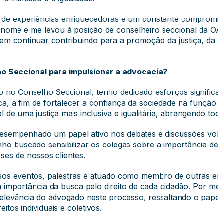
eta de experiências enriquecedoras e um constante compromi
 nome e me levou à posição de conselheiro seccional da 
m continuar contribuindo para a promoção da justiça, da é
o Seccional para impulsionar a advocacia?
 no Conselho Seccional, tenho dedicado esforços significa
ca, a fim de fortalecer a confiança da sociedade na funçã
 de uma justiça mais inclusiva e igualitária, abrangendo to
sempenhado um papel ativo nos debates e discussões volt
nho buscado sensibilizar os colegas sobre a importância de
sses de nossos clientes.
sos eventos, palestras e atuado como membro de outras ent
 importância da busca pelo direito de cada cidadão. Por mei
 relevância do advogado neste processo, ressaltando o p
itos individuais e coletivos.