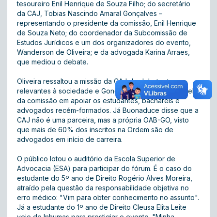
tesoureiro Enil Henrique de Souza Filho; do secretário
da CAJ, Tobias Nascindo Amaral Gonçalves –
representando o presidente da comissão, Enil Henrique
de Souza Neto; do coordenador da Subcomissão de
Estudos Jurídicos e um dos organizadores do evento,
Wanderson de Oliveira; e da advogada Karina Arraes,
que mediou o debate.
Oliveira ressaltou a missão da CAJ de debater temas
relevantes à sociedade e Gonçalves destacou o papel
da comissão em apoiar os estudantes, bacharéis e
advogados recém-formados. Já Buonaduce disse que a
CAJ não é uma parceira, mas a própria OAB-GO, visto
que mais de 60% dos inscritos na Ordem são de
advogados em início de carreira.
O público lotou o auditório da Escola Superior de
Advocacia (ESA) para participar do fórum. É o caso do
estudante do 5º ano de Direito Rogério Alves Moreira,
atraído pela questão da responsabilidade objetiva no
erro médico: "Vim para obter conhecimento no assunto".
Já a estudante do 1º ano de Direito Cleusa Elita Leite
veio de Inhumas para prestigiar o evento. "Minha